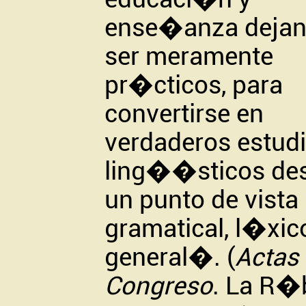
ense�anza dejan
ser meramente
pr�cticos, para
convertirse en
verdaderos estud
ling��sticos de
un punto de vista
gramatical, l�xic
general�. (
Actas 
Congreso
. La R�