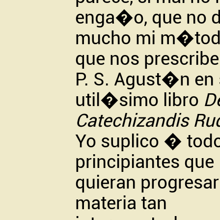
enga�o, que no d
mucho mi m�tod
que nos prescribe 
P. S. Agust�n en
util�simo libro
D
Catechizandis
Ru
Yo suplico � todo
principiantes que
quieran progresar
materia tan