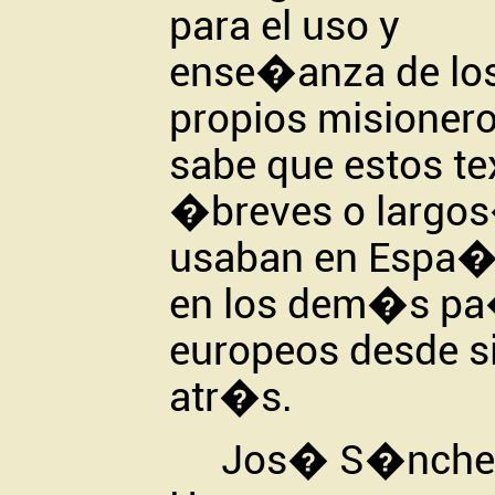
para el uso y
ense�anza de lo
propios misionero
sabe que estos te
�breves o largo
usaban en Espa�
en los dem�s p
europeos desde s
atr�s.
Jos� S�nche