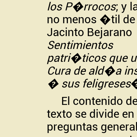
los P�rrocos
; y l
no menos �til de
Jacinto Bejarano
Sentimientos
patri�ticos
que
u
Cura de ald�a
in
� sus feligreses
El contenido de
texto se divide en
preguntas genera