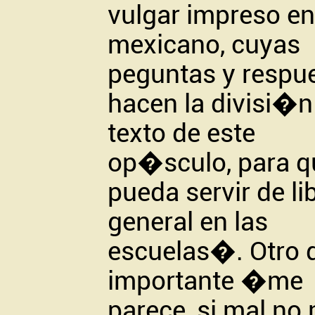
vulgar impreso en
mexicano, cuyas
peguntas y respu
hacen la divisi�n
texto de este
op�sculo, para q
pueda servir de li
general en las
escuelas�. Otro 
importante �me
parece, si mal no