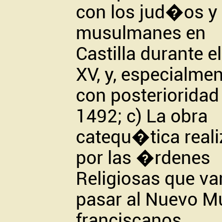
con los jud�os y
musulmanes en
Castilla durante el
XV, y, especialmen
con posterioridad
1492; c) La obra
catequ�tica real
por las �rdenes
Religiosas que va
pasar al Nuevo M
franciscanos,