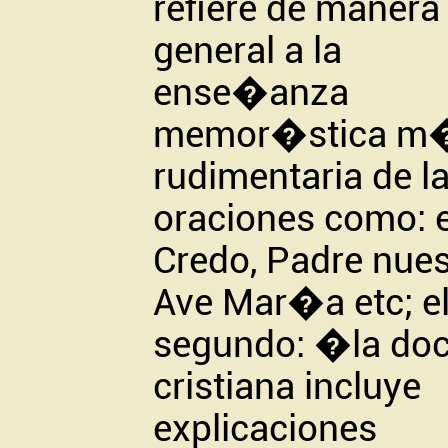
refiere de manera
general a la
ense�anza
memor�stica m
rudimentaria de l
oraciones como: e
Credo, Padre nues
Ave Mar�a etc; e
segundo: �la doc
cristiana incluye
explicaciones