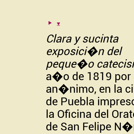
Clara y sucinta
exposici�n del
peque�o cateci
a�o de 1819 por 
an�nimo, en la c
de Puebla impres
la Oficina del Orat
de San Felipe N�r