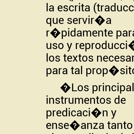
la escrita (traduc
que servir�a
r�pidamente para
uso y reproducci
los textos necesa
para tal prop�sit
�
Los principa
instrumentos de
predicaci�n y
ense�anza tanto