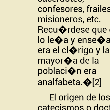
confesores, frailes
misioneros, etc.
Recu�rdese que 
lo le�a y ense�
era el cl�rigo y la
mayor�a de la
poblaci�n era
analfabeta.�
[2]
El origen de lo
catecismos o doc