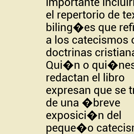
importante incluir
el repertorio de t
biling�es que ref
a los catecismos 
doctrinas cristian
Qui�n o qui�ne
redactan el libro
expresan que se t
de una �breve
exposici�n del
peque�o cateci