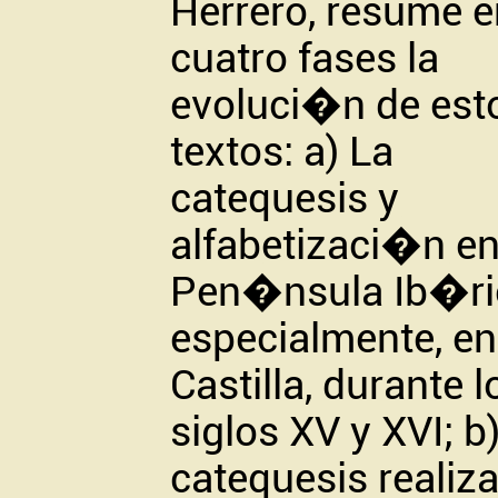
Herrero, resume e
cuatro fases la
evoluci�n de est
textos: a) La
catequesis y
alfabetizaci�n en
Pen�nsula Ib�ric
especialmente, en
Castilla, durante l
siglos XV y XVI; b
catequesis realiz